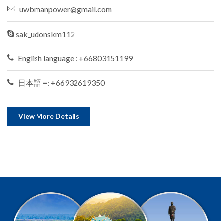
uwbmanpower@gmail.com
sak_udonskm112
English language : +66803151199
日本語 =: +66932619350
View More Details